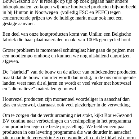
BouwGezond BV is redelijk op tijd op zoek gegaan naar andere
inkoopkanalen, zo kopen wij onze houtvezel producten bijvoorbeeld
in bij Hunton in Noorwegen (volledig FSC en PEFC) tegen
concurrerende prijzen tov de huidige markt maar ook met een
gestage aanvoer.
Een deel van onze houtproducten komt van Unilin; een Belgische
fabriek die haar plaatmaterialen maakt van 100% gerecycled hout.
Groter probleem is momenteel schuimglas; hier gaan de prijzen met
een noodtempo omhoog en kunnen we nog uitsluitend dagprijzen
afgeven.
De “starheid” van de bouw en de afkeer van onbekendere producten
maakt dat de bouw duurder wordt dan nodig, in de ons omringende
landen weet men dit al jaren en wordt er veel vaker met houtvezel
en “alternatieve” materialen gebouwd.
Houtvezel producten zijn momenteel voordeliger in aanschaf dan
glas en steenwol, daarnaast ook veel plezieriger in de verwerking.
Om te zorgen dat de verduurzaming niet stokt, kijkt BouwGezond
BV continu naar verbeteringen en versimpeling in het programma
aan producten tegen de beste prijsstelling. We hebben een paar
producten in ons levering programma die wat duurder in aanschaf
zijn maar in de verwerking zo eenvoudig zijn dat de tijdwinst enorm