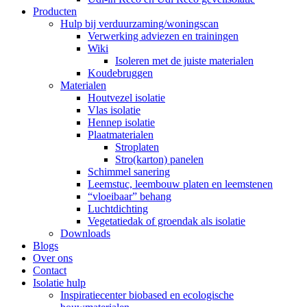
Producten
Hulp bij verduurzaming/woningscan
Verwerking adviezen en trainingen
Wiki
Isoleren met de juiste materialen
Koudebruggen
Materialen
Houtvezel isolatie
Vlas isolatie
Hennep isolatie
Plaatmaterialen
Stroplaten
Stro(karton) panelen
Schimmel sanering
Leemstuc, leembouw platen en leemstenen
“vloeibaar” behang
Luchtdichting
Vegetatiedak of groendak als isolatie
Downloads
Blogs
Over ons
Contact
Isolatie hulp
Inspiratiecenter biobased en ecologische