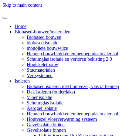
Skip to main content
Home
Biobased-bouwen/materialen
Biobased bouwen
biobased isolatie
monoliete bouwwijze
Hennep bouwblokken en hennep plaatmateriaal
Schuimglas isolatie en verloren bekisting 2.0
Houtskeletbouw
Stucmaterialen
Verfsystemen
Isoleren
Biobased isoleren met houtvezel, vlas of hennep
Dak isoleren (onderdaks)
Vloer isolatie
Schuimglas isolatie
Aerogel isolatie
Hennep bouwblokken en hennep plaatmateriaal
Houtvezel vloerverwarming systeem
Gevelisolatie buiten
Gevelisolatie binnen
Udi-in Reco en Udi Reco gevelisolatie