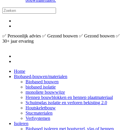
bouwmaterialen.
✅ Persoonlijk advies ✅ Gezond bouwen ✅ Gezond bouwen ✅
30+ jaar ervaring
Home
Biobased-bouwen/materialen
Biobased bouwen
biobased isolatie
monoliete bouwwijze
Hennep bouwblokken en hennep plaatmateriaal
Schuimglas isolatie en verloren bekisting 2.0
Houtskeletbouw
Stucmaterialen
Verfsystemen
Isoleren
Biobased isoleren met houtvezel, vlas of hennep