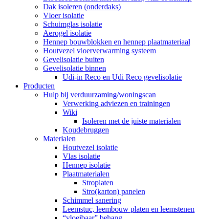
Dak isoleren (onderdaks)
Vloer isolatie
Schuimglas isolatie
Aerogel isolatie
Hennep bouwblokken en hennep plaatmateriaal
Houtvezel vloerverwarming systeem
Gevelisolatie buiten
Gevelisolatie binnen
Udi-in Reco en Udi Reco gevelisolatie
Producten
Hulp bij verduurzaming/woningscan
Verwerking adviezen en trainingen
Wiki
Isoleren met de juiste materialen
Koudebruggen
Materialen
Houtvezel isolatie
Vlas isolatie
Hennep isolatie
Plaatmaterialen
Stroplaten
Stro(karton) panelen
Schimmel sanering
Leemstuc, leembouw platen en leemstenen
“vloeibaar” behang