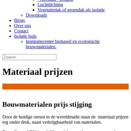
Luchtdichting
Vegetatiedak of groendak als isolatie
Downloads
Blogs
Over ons
Contact
Isolatie hulp
Inspiratiecenter biobased en ecologische
bouwmaterialen.
Materiaal prijzen
Bouwmaterialen prijs stijging
Door de huidige onrust in de wereldmarkt staan de materiaal prijzen
erg onder druk, naast verkrijgbaarheid van materialen.